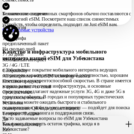
Большинство современных смартфонов обычно поставляются с
Технические сведения
технологией eSIM. Посмотрите наш список совместимых
устройств, чтобы определить, подходит ли Just eSIM вам.
Технология
Совместимые устройства
eSIM
Тип тарифа
предоплаченный пакет
На сколько дней
Качество и инфраструктура мобильного
7 / 30 дней
интернета нашей eSIM для Узбекистана
Мобильный интернет
3G / 4G / LTE
в Узбекистане покрытие мобильного интернета ведущих
Compatibility
операторов характеризуется широкой доступностью, хорошим
All smartphones with eSIM technology enabled
качеством и конкурентоспособной скоростью. В стране имеется
Поставка продукта
хорошо развитая сетевая инфраструктура, и основные
в приложении / по еmail
операторы предлагают надежные услуги 3G, 4G и даже 5G в
Срок доставки
городских районах. В городах и популярных туристических
сразу после покупки
местах вы можете ожидать быстрого и стабильного
Установка
подключения к мобильному интернету — подойдет для поиска
сканирование QR-кода для активации
в интернете, стриминга и поддержания связи.
Тетеринг / Раздача
Часто задаваемые вопросы по eSIM для Узбекистана
Да
Как я могу проверить остаток трафика, когда я в
Телефонный номер
Узбекистане?
Нет