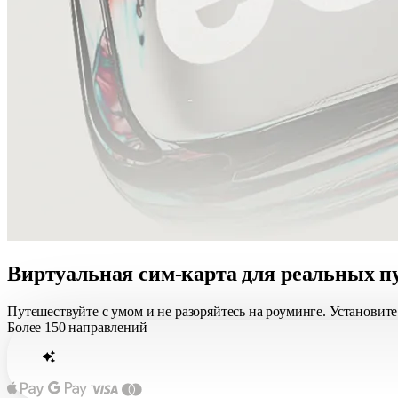
11.2 ГБ
Демократическая Республика Конго
Истекает через 14 дней
Нидерланды
Истёк 23 мая
Виртуальная
сим-карта
для реальных п
∞
10 ГБ
Путешествуйте с умом и не разоряйтесь на роуминге. Установите 
5 ГБ
Более
150 направлений