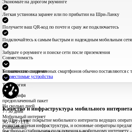
Экономьте на дорогом роуминге
Легкая установка заранее или по прибытии на Шри-Ланку
Получаете ваш QR-код по почте и сразу же подключаетесь
Подключайтесь к самым быстрым и надеждным мобильным сетя
Забудьте о роуминге и поиске сети после приземления
Совместимость
Большинство современных смартфонов обычно поставляются с те
Технические сведения
Совместимые устройства
Технология
eSIM
Тип тарифа
предоплаченный пакет
На сколько дней
Качество и инфраструктура мобильного интернет
7 / 30 дней
Мобильный интернет
на Шри-Ланке покрытие мобильного интернета ведущих операто
3G / 4G / LTE
развитая сетевая инфраструктура, и основные операторы предла
Compatibility
быстрого и стабильного подключения к мобильному интернету —