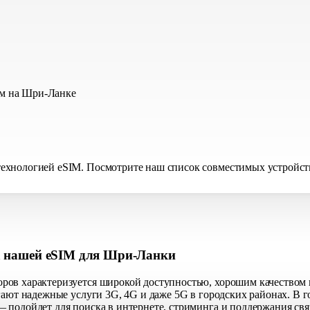
м на Шри-Ланке
хнологией eSIM. Посмотрите наш список совместимых устройств, 
а нашей eSIM для Шри-Ланки
ров характеризуется широкой доступностью, хорошим качеством и
гают надежные услуги 3G, 4G и даже 5G в городских районах. В 
 подойдет для поиска в интернете, стриминга и поддержания свя