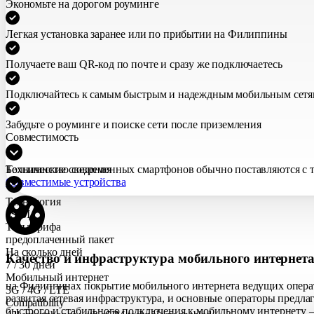
Экономьте на дорогом роуминге
Легкая установка заранее или по прибытии на Филиппины
Получаете ваш QR-код по почте и сразу же подключаетесь
Подключайтесь к самым быстрым и надеждным мобильным сет
Забудьте о роуминге и поиске сети после приземления
Совместимость
Большинство современных смартфонов обычно поставляются с те
Технические сведения
Совместимые устройства
Технология
eSIM
Тип тарифа
предоплаченный пакет
На сколько дней
Качество и инфраструктура мобильного интернет
7 / 30 дней
Мобильный интернет
на Филиппинах покрытие мобильного интернета ведущих операт
3G / 4G / LTE
развитая сетевая инфраструктура, и основные операторы предла
Compatibility
быстрого и стабильного подключения к мобильному интернету —