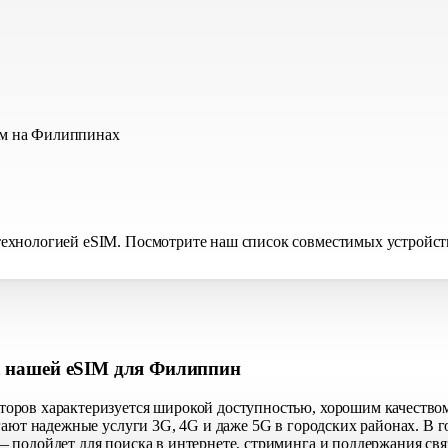
ям на Филиппинах
хнологией eSIM. Посмотрите наш список совместимых устройств, 
а нашей eSIM для Филиппин
оров характеризуется широкой доступностью, хорошим качеством
гают надежные услуги 3G, 4G и даже 5G в городских районах. В 
 подойдет для поиска в интернете, стриминга и поддержания свя