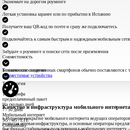
Экономьте на дорогом роуминге
Легкая установка заранее или по прибытии в Испанию
Получаете ваш QR-код по почте и сразу же подключаетесь
Подключайтесь к самым быстрым и надеждным мобильным сетя
Забудьте о роуминге и поиске сети после приземления
Совместимость
Большинство современных смартфонов обычно поставляются с те
Технические сведения
Совместимые устройства
Технология
eSIM
Тип тарифа
предоплаченный пакет
На сколько дней
Качество и инфраструктура мобильного интернет
7 / 30 дней
Мобильный интернет
в Испании покрытие мобильного интернета ведущих операторов 
3G / 4G / LTE
развитая сетевая инфраструктура, и основные операторы предла
Compatibility
быстрого и стабильного подключения к мобильному интернету —