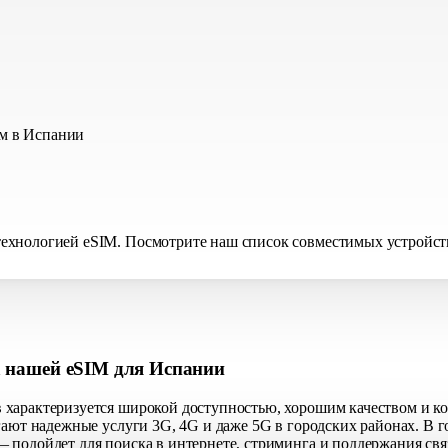
м в Испании
хнологией eSIM. Посмотрите наш список совместимых устройств, 
а нашей eSIM для Испании
характеризуется широкой доступностью, хорошим качеством и ко
гают надежные услуги 3G, 4G и даже 5G в городских районах. В 
 подойдет для поиска в интернете, стриминга и поддержания свя