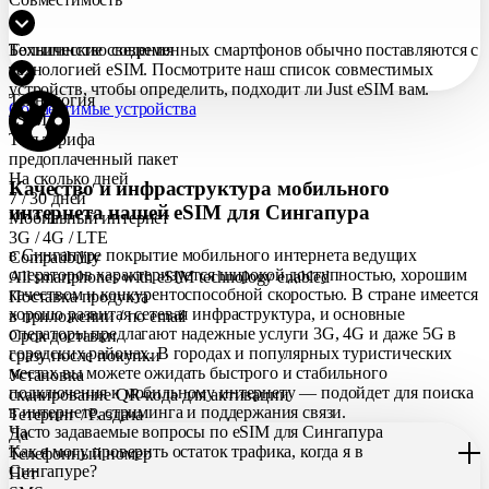
Большинство современных смартфонов обычно поставляются с
Технические сведения
технологией eSIM. Посмотрите наш список совместимых
устройств, чтобы определить, подходит ли Just eSIM вам.
Технология
Совместимые устройства
eSIM
Тип тарифа
предоплаченный пакет
На сколько дней
Качество и инфраструктура мобильного
7 / 30 дней
интернета нашей eSIM для Сингапура
Мобильный интернет
3G / 4G / LTE
в Сингапуре покрытие мобильного интернета ведущих
Compatibility
операторов характеризуется широкой доступностью, хорошим
All smartphones with eSIM technology enabled
качеством и конкурентоспособной скоростью. В стране имеется
Поставка продукта
хорошо развитая сетевая инфраструктура, и основные
в приложении / по еmail
операторы предлагают надежные услуги 3G, 4G и даже 5G в
Срок доставки
городских районах. В городах и популярных туристических
сразу после покупки
местах вы можете ожидать быстрого и стабильного
Установка
подключения к мобильному интернету — подойдет для поиска
сканирование QR-кода для активации
в интернете, стриминга и поддержания связи.
Тетеринг / Раздача
Часто задаваемые вопросы по eSIM для Сингапура
Да
Как я могу проверить остаток трафика, когда я в
Телефонный номер
Сингапуре?
Нет