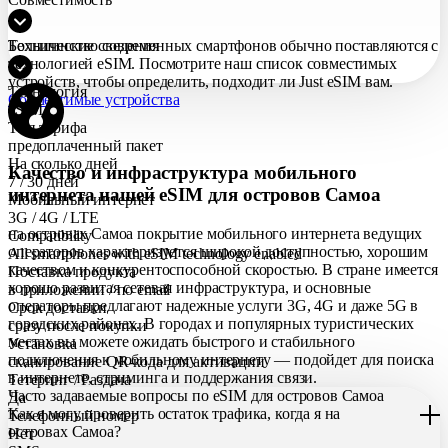
Большинство современных смартфонов обычно поставляются с
Технические сведения
технологией eSIM. Посмотрите наш список совместимых
устройств, чтобы определить, подходит ли Just eSIM вам.
Технология
Совместимые устройства
eSIM
Тип тарифа
предоплаченный пакет
На сколько дней
Качество и инфраструктура мобильного
7 / 30 дней
интернета нашей eSIM для островов Самоа
Мобильный интернет
3G / 4G / LTE
на островах Самоа покрытие мобильного интернета ведущих
Compatibility
операторов характеризуется широкой доступностью, хорошим
All smartphones with eSIM technology enabled
качеством и конкурентоспособной скоростью. В стране имеется
Поставка продукта
хорошо развитая сетевая инфраструктура, и основные
в приложении / по еmail
операторы предлагают надежные услуги 3G, 4G и даже 5G в
Срок доставки
городских районах. В городах и популярных туристических
сразу после покупки
местах вы можете ожидать быстрого и стабильного
Установка
подключения к мобильному интернету — подойдет для поиска
сканирование QR-кода для активации
в интернете, стриминга и поддержания связи.
Тетеринг / Раздача
Часто задаваемые вопросы по eSIM для островов Самоа
Да
Как я могу проверить остаток трафика, когда я на
Телефонный номер
островах Самоа?
Нет