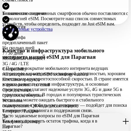
Большинство современных смартфонов обычно поставляются с
Технические сведения
технологией eSIM. Посмотрите наш список совместимых
устройств, чтобы определить, подходит ли Just eSIM вам.
Технология
Совместимые устройства
eSIM
Тип тарифа
предоплаченный пакет
На сколько дней
Качество и инфраструктура мобильного
7 / 30 дней
интернета нашей eSIM для Парагвая
Мобильный интернет
3G / 4G / LTE
в Парагвае покрытие мобильного интернета ведущих
Compatibility
операторов характеризуется широкой доступностью, хорошим
All smartphones with eSIM technology enabled
качеством и конкурентоспособной скоростью. В стране имеется
Поставка продукта
хорошо развитая сетевая инфраструктура, и основные
в приложении / по еmail
операторы предлагают надежные услуги 3G, 4G и даже 5G в
Срок доставки
городских районах. В городах и популярных туристических
сразу после покупки
местах вы можете ожидать быстрого и стабильного
Установка
подключения к мобильному интернету — подойдет для поиска
сканирование QR-кода для активации
в интернете, стриминга и поддержания связи.
Тетеринг / Раздача
Часто задаваемые вопросы по eSIM для Парагвая
Да
Как я могу проверить остаток трафика, когда я в
Телефонный номер
Парагвае?
Нет