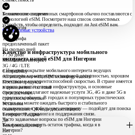
Большинство современных смартфонов обычно поставляются с
Технические сведения
технологией eSIM. Посмотрите наш список совместимых
устройств, чтобы определить, подходит ли Just eSIM вам.
Технология
Совместимые устройства
eSIM
Тип тарифа
предоплаченный пакет
На сколько дней
Качество и инфраструктура мобильного
7 / 30 дней
интернета нашей eSIM для Нигерии
Мобильный интернет
3G / 4G / LTE
в Нигерии покрытие мобильного интернета ведущих
Compatibility
операторов характеризуется широкой доступностью, хорошим
All smartphones with eSIM technology enabled
качеством и конкурентоспособной скоростью. В стране имеется
Поставка продукта
хорошо развитая сетевая инфраструктура, и основные
в приложении / по еmail
операторы предлагают надежные услуги 3G, 4G и даже 5G в
Срок доставки
городских районах. В городах и популярных туристических
сразу после покупки
местах вы можете ожидать быстрого и стабильного
Установка
подключения к мобильному интернету — подойдет для поиска
сканирование QR-кода для активации
в интернете, стриминга и поддержания связи.
Тетеринг / Раздача
Часто задаваемые вопросы по eSIM для Нигерии
Да
Как я могу проверить остаток трафика, когда я в
Телефонный номер
Нигерии?
Нет