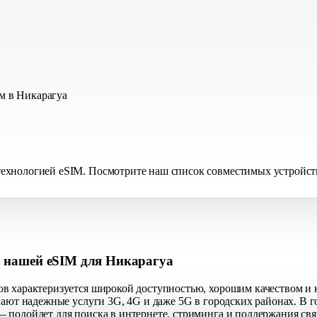
м в Никарагуа
хнологией eSIM. Посмотрите наш список совместимых устройств, 
а нашей eSIM для Никарагуа
в характеризуется широкой доступностью, хорошим качеством и 
гают надежные услуги 3G, 4G и даже 5G в городских районах. В 
 подойдет для поиска в интернете, стриминга и поддержания свя