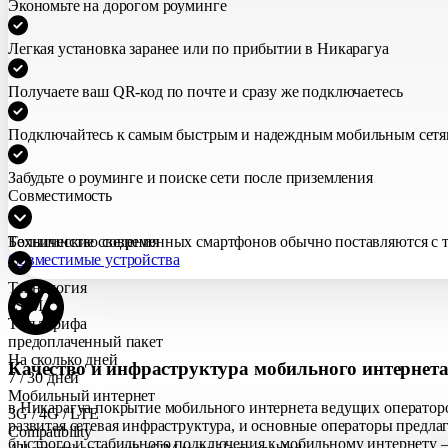
Экономьте на дорогом роуминге
Легкая установка заранее или по прибытии в Никарагуа
Получаете ваш QR-код по почте и сразу же подключаетесь
Подключайтесь к самым быстрым и надеждным мобильным сетя
Забудьте о роуминге и поиске сети после приземления
Совместимость
Большинство современных смартфонов обычно поставляются с те
Технические сведения
Совместимые устройства
Технология
eSIM
Тип тарифа
предоплаченный пакет
На сколько дней
Качество и инфраструктура мобильного интернет
7 / 30 дней
Мобильный интернет
в Никарагуа покрытие мобильного интернета ведущих операторо
3G / 4G / LTE
развитая сетевая инфраструктура, и основные операторы предла
Compatibility
быстрого и стабильного подключения к мобильному интернету —