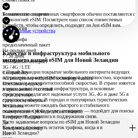
Большинство современных смартфонов обычно поставляются с
Технические сведения
технологией eSIM. Посмотрите наш список совместимых
устройств, чтобы определить, подходит ли Just eSIM вам.
Технология
Совместимые устройства
eSIM
Тип тарифа
предоплаченный пакет
На сколько дней
Качество и инфраструктура мобильного
7 / 30 дней
интернета нашей eSIM для Новой Зеландии
Мобильный интернет
3G / 4G / LTE
в Новой Зеландии покрытие мобильного интернета ведущих
Compatibility
операторов характеризуется широкой доступностью, хорошим
All smartphones with eSIM technology enabled
качеством и конкурентоспособной скоростью. В стране имеется
Поставка продукта
хорошо развитая сетевая инфраструктура, и основные
в приложении / по еmail
операторы предлагают надежные услуги 3G, 4G и даже 5G в
Срок доставки
городских районах. В городах и популярных туристических
сразу после покупки
местах вы можете ожидать быстрого и стабильного
Установка
подключения к мобильному интернету — подойдет для поиска
сканирование QR-кода для активации
в интернете, стриминга и поддержания связи.
Тетеринг / Раздача
Часто задаваемые вопросы по eSIM для Новой Зеландии
Да
Как я могу проверить остаток трафика, когда я в
Телефонный номер
Новой Зеландии?
Нет