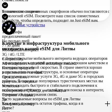
Большинство современных смартфонов обычно поставляются с
Технические сведения
технологией eSIM. Посмотрите наш список совместимых
устройств, чтобы определить, подходит ли Just eSIM вам.
Технология
Совместимые устройства
eSIM
Тип тарифа
предоплаченный пакет
На сколько дней
Качество и инфраструктура мобильного
7 / 30 дней
интернета нашей eSIM для Литвы
Мобильный интернет
3G / 4G / LTE
в Литве покрытие мобильного интернета ведущих операторов
Compatibility
характеризуется широкой доступностью, хорошим качеством и
All smartphones with eSIM technology enabled
конкурентоспособной скоростью. В стране имеется хорошо
Поставка продукта
развитая сетевая инфраструктура, и основные операторы
в приложении / по еmail
предлагают надежные услуги 3G, 4G и даже 5G в городских
Срок доставки
районах. В городах и популярных туристических местах вы
сразу после покупки
можете ожидать быстрого и стабильного подключения к
Установка
мобильному интернету — подойдет для поиска в интернете,
сканирование QR-кода для активации
стриминга и поддержания связи.
Тетеринг / Раздача
Часто задаваемые вопросы по eSIM для Литвы
Да
Как я могу проверить остаток трафика, когда я в
Телефонный номер
Литве?
Нет