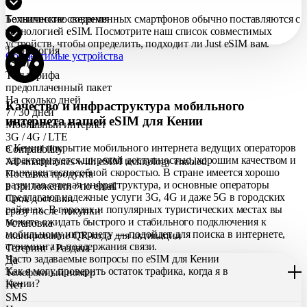
Большинство современных смартфонов обычно поставляются с
Технические сведения
технологией eSIM. Посмотрите наш список совместимых
устройств, чтобы определить, подходит ли Just eSIM вам.
Технология
Совместимые устройства
eSIM
Тип тарифа
предоплаченный пакет
На сколько дней
Качество и инфраструктура мобильного
7 / 30 дней
интернета нашей eSIM для Кении
Мобильный интернет
3G / 4G / LTE
в Кении покрытие мобильного интернета ведущих операторов
Compatibility
характеризуется широкой доступностью, хорошим качеством и
All smartphones with eSIM technology enabled
конкурентоспособной скоростью. В стране имеется хорошо
Поставка продукта
развитая сетевая инфраструктура, и основные операторы
в приложении / по еmail
предлагают надежные услуги 3G, 4G и даже 5G в городских
Срок доставки
районах. В городах и популярных туристических местах вы
сразу после покупки
можете ожидать быстрого и стабильного подключения к
Установка
мобильному интернету — подойдет для поиска в интернете,
сканирование QR-кода для активации
стриминга и поддержания связи.
Тетеринг / Раздача
Часто задаваемые вопросы по eSIM для Кении
Да
Как я могу проверить остаток трафика, когда я в
Телефонный номер
Кении?
Нет
SMS