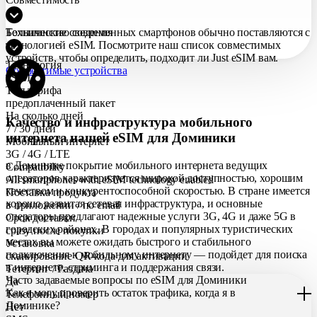
Большинство современных смартфонов обычно поставляются с
Технические сведения
технологией eSIM. Посмотрите наш список совместимых
устройств, чтобы определить, подходит ли Just eSIM вам.
Технология
Совместимые устройства
eSIM
Тип тарифа
предоплаченный пакет
На сколько дней
Качество и инфраструктура мобильного
7 / 30 дней
интернета нашей eSIM для Доминики
Мобильный интернет
3G / 4G / LTE
в Доминике покрытие мобильного интернета ведущих
Compatibility
операторов характеризуется широкой доступностью, хорошим
All smartphones with eSIM technology enabled
качеством и конкурентоспособной скоростью. В стране имеется
Поставка продукта
хорошо развитая сетевая инфраструктура, и основные
в приложении / по еmail
операторы предлагают надежные услуги 3G, 4G и даже 5G в
Срок доставки
городских районах. В городах и популярных туристических
сразу после покупки
местах вы можете ожидать быстрого и стабильного
Установка
подключения к мобильному интернету — подойдет для поиска
сканирование QR-кода для активации
в интернете, стриминга и поддержания связи.
Тетеринг / Раздача
Часто задаваемые вопросы по eSIM для Доминики
Да
Как я могу проверить остаток трафика, когда я в
Телефонный номер
Доминике?
Нет