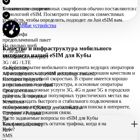
Большинство современных смартфонов обычно поставляются с
Технические сведения
технологией eSIM. Посмотрите наш список совместимых
устройств, чтобы определить, подходит ли Just eSIM вам.
Технология
Совместимые устройства
eSIM
Тип тарифа
предоплаченный пакет
На сколько дней
Качество и инфраструктура мобильного
7 / 30 дней
интернета нашей eSIM для Кубы
Мобильный интернет
3G / 4G / LTE
на Кубе покрытие мобильного интернета ведущих операторов
Compatibility
характеризуется широкой доступностью, хорошим качеством и
All smartphones with eSIM technology enabled
конкурентоспособной скоростью. В стране имеется хорошо
Поставка продукта
развитая сетевая инфраструктура, и основные операторы
в приложении / по еmail
предлагают надежные услуги 3G, 4G и даже 5G в городских
Срок доставки
районах. В городах и популярных туристических местах вы
сразу после покупки
можете ожидать быстрого и стабильного подключения к
Установка
мобильному интернету — подойдет для поиска в интернете,
сканирование QR-кода для активации
стриминга и поддержания связи.
Тетеринг / Раздача
Часто задаваемые вопросы по eSIM для Кубы
Да
Как я могу проверить остаток трафика, когда я на
Телефонный номер
Кубе?
Нет
SMS