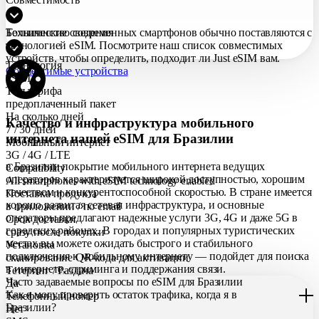
Большинство современных смартфонов обычно поставляются с
Технические сведения
технологией eSIM. Посмотрите наш список совместимых
устройств, чтобы определить, подходит ли Just eSIM вам.
Технология
Совместимые устройства
eSIM
Тип тарифа
предоплаченный пакет
На сколько дней
Качество и инфраструктура мобильного
7 / 30 дней
интернета нашей eSIM для Бразилии
Мобильный интернет
3G / 4G / LTE
в Бразилии покрытие мобильного интернета ведущих
Compatibility
операторов характеризуется широкой доступностью, хорошим
All smartphones with eSIM technology enabled
качеством и конкурентоспособной скоростью. В стране имеется
Поставка продукта
хорошо развитая сетевая инфраструктура, и основные
в приложении / по еmail
операторы предлагают надежные услуги 3G, 4G и даже 5G в
Срок доставки
городских районах. В городах и популярных туристических
сразу после покупки
местах вы можете ожидать быстрого и стабильного
Установка
подключения к мобильному интернету — подойдет для поиска
сканирование QR-кода для активации
в интернете, стриминга и поддержания связи.
Тетеринг / Раздача
Часто задаваемые вопросы по eSIM для Бразилии
Да
Как я могу проверить остаток трафика, когда я в
Телефонный номер
Бразилии?
Нет