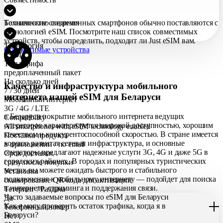
Большинство современных смартфонов обычно поставляются с
Технические сведения
технологией eSIM. Посмотрите наш список совместимых
устройств, чтобы определить, подходит ли Just eSIM вам.
Технология
Совместимые устройства
eSIM
Тип тарифа
предоплаченный пакет
На сколько дней
Качество и инфраструктура мобильного
7 / 30 дней
интернета нашей eSIM для Беларуси
Мобильный интернет
3G / 4G / LTE
в Беларуси покрытие мобильного интернета ведущих
Compatibility
операторов характеризуется широкой доступностью, хорошим
All smartphones with eSIM technology enabled
качеством и конкурентоспособной скоростью. В стране имеется
Поставка продукта
хорошо развитая сетевая инфраструктура, и основные
в приложении / по еmail
операторы предлагают надежные услуги 3G, 4G и даже 5G в
Срок доставки
городских районах. В городах и популярных туристических
сразу после покупки
местах вы можете ожидать быстрого и стабильного
Установка
подключения к мобильному интернету — подойдет для поиска
сканирование QR-кода для активации
в интернете, стриминга и поддержания связи.
Тетеринг / Раздача
Часто задаваемые вопросы по eSIM для Беларуси
Да
Как я могу проверить остаток трафика, когда я в
Телефонный номер
Беларуси?
Нет