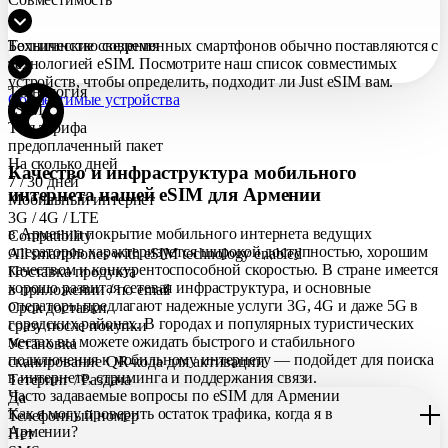
Большинство современных смартфонов обычно поставляются с
Технические сведения
технологией eSIM. Посмотрите наш список совместимых
устройств, чтобы определить, подходит ли Just eSIM вам.
Технология
Совместимые устройства
eSIM
Тип тарифа
предоплаченный пакет
На сколько дней
Качество и инфраструктура мобильного
7 / 30 дней
интернета нашей eSIM для Армении
Мобильный интернет
3G / 4G / LTE
в Армении покрытие мобильного интернета ведущих
Compatibility
операторов характеризуется широкой доступностью, хорошим
All smartphones with eSIM technology enabled
качеством и конкурентоспособной скоростью. В стране имеется
Поставка продукта
хорошо развитая сетевая инфраструктура, и основные
в приложении / по еmail
операторы предлагают надежные услуги 3G, 4G и даже 5G в
Срок доставки
городских районах. В городах и популярных туристических
сразу после покупки
местах вы можете ожидать быстрого и стабильного
Установка
подключения к мобильному интернету — подойдет для поиска
сканирование QR-кода для активации
в интернете, стриминга и поддержания связи.
Тетеринг / Раздача
Часто задаваемые вопросы по eSIM для Армении
Да
Как я могу проверить остаток трафика, когда я в
Телефонный номер
Армении?
Нет